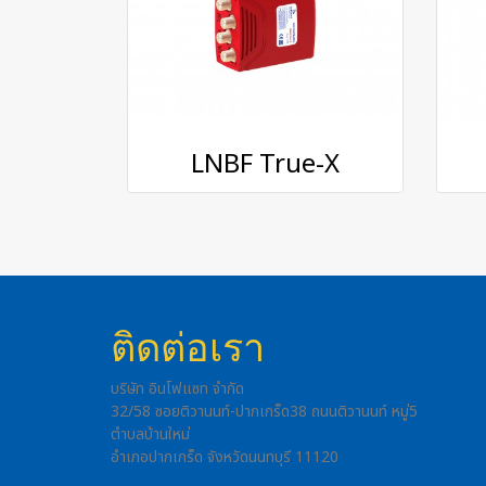
LNBF True-X
ติดต่อเรา
บริษัท อินโฟแซท จำกัด
32/58 ซอยติวานนท์-ปากเกร็ด38 ถนนติวานนท์ หมู่5
ตำบลบ้านใหม่
อำเภอปากเกร็ด จังหวัดนนทบุรี 11120