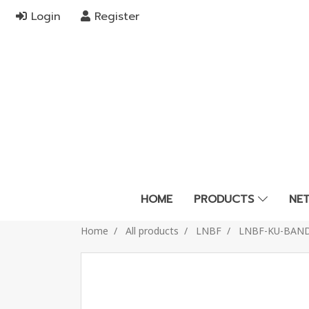
Login
Register
HOME
PRODUCTS
NE
Home
All products
LNBF
LNBF-KU-BAN