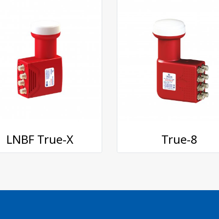
LNBF True-X
True-8