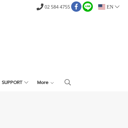
02 584 4755
EN
E SUPPORT
More