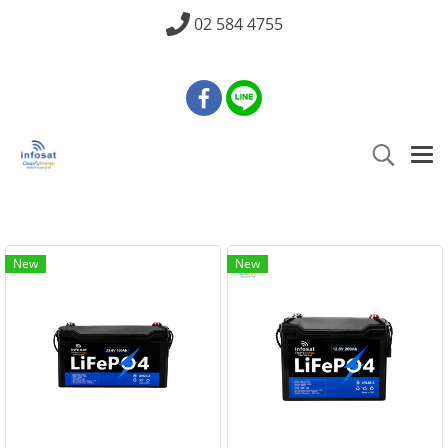
02 584 4755
New
New