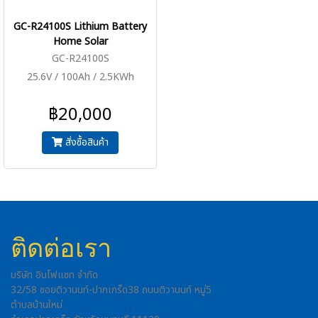
GC-R24100S Lithium Battery
Home Solar
GC-R24100S
25.6V / 100Ah / 2.5KWh
฿20,000
สั่งซื้อสินค้า
ติดต่อเรา
บริษัท อินโฟแซท จำกัด
32/58 ซอยติวานนท์-ปากเกร็ด38 ถนนติวานนท์ หมู่5
ตำบลบ้านใหม่