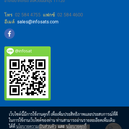
อำเภอปากเกร็ด จังหวัดนนทบุรี 11120
โทร
02 584 4755
แฟกซ์
02 584 4600
อีเมล์
sales@infosats.com
@infosat
เว็บไซต์นี้มีการใช้งานคุกกี้ เพื่อเพิ่มประสิทธิภาพและประสบการณ์ที่ดี
Copy right by Info Zynergy (Thai)
ในการใช้งานเว็บไซต์ของท่าน ท่านสามารถอ่านรายละเอียดเพิ่มเติม
ได้ที่
นโยบายความเป็นส่วนตัว
และ
นโยบายคุกกี้
ผู้เข้าชมทั้งหมด