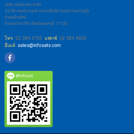
บริษัท อินโฟแซท จำกัด
32/58 ซอยติวานนท์-ปากเกร็ด38 ถนนติวานนท์ หมู่5
ตำบลบ้านใหม่
อำเภอปากเกร็ด จังหวัดนนทบุรี 11120
โทร
02 584 4755
แฟกซ์
02 584 4600
อีเมล์
sales@infosats.com
@infosat