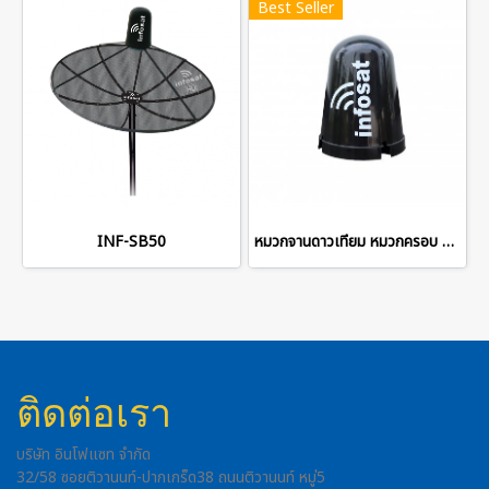
Best Seller
INF-SB50
หมวกจานดาวเทียม หมวกครอบ LNB
ติดต่อเรา
บริษัท อินโฟแซท จำกัด
32/58 ซอยติวานนท์-ปากเกร็ด38 ถนนติวานนท์ หมู่5