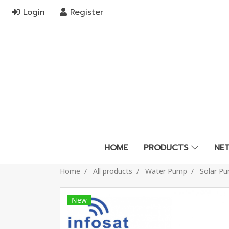
Login
Register
HOME
PRODUCTS
NE
Home
All products
Water Pump
Solar P
New