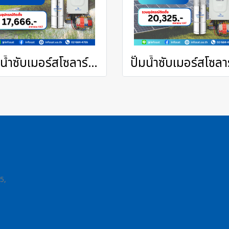
ปั๊มน้ำซับเมอร์สโซลาร์รุ่น 1100 วัตต์ ACDC ปั๊มขนาด 3 นิ้ว ท่อออก 1.5 นิ้ว
5,