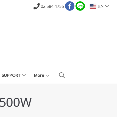
02 584 4755
EN
E SUPPORT
More
1500W