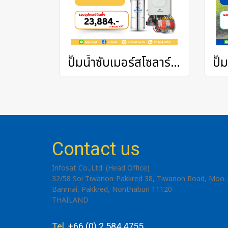
ปั๊มน้ำซับเมอร์สโซลาร์รุ่น 2200 วัตต์ ACDC ปั๊มขนาด 4 นิ้ว ท่อออก 2 นิ้ว
Contact us
Infosat Co.,Ltd. (Head Office)
32/58 Soi Tiwanon-Pakkred 38, Tiwanon Road, Moo. 
Banmai, Pakkred, Nonthaburi 11120
THAILAND
Tel
+66 (0) 2 584 4755