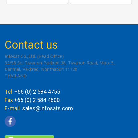
Contact us
Infosat Co.,Ltd. (Head Office)
32/58 Soi Tiwanon-Pakkred 38, Tiwanon Road, Moo. 5,
Banmai, Pakkred, Nonthaburi 11120
THAILAND
Tel
+66 (0) 2 584 4755
Fax
+66 (0) 2 584 4600
E-mail
sales@infosats.com