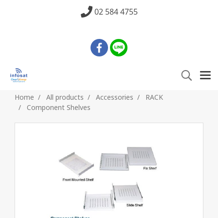
02 584 4755
Home
All products
Accessories
RACK
Component Shelves