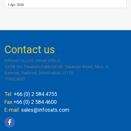
1 Apr 2026
Contact us
Infosat Co.,Ltd. (Head Office)
32/58 Soi Tiwanon-Pakkred 38, Tiwanon Road, Moo. 5,
Banmai, Pakkred, Nonthaburi 11120
THAILAND
Tel
+66 (0) 2 584 4755
Fax
+66 (0) 2 584 4600
E-mail
sales@infosats.com