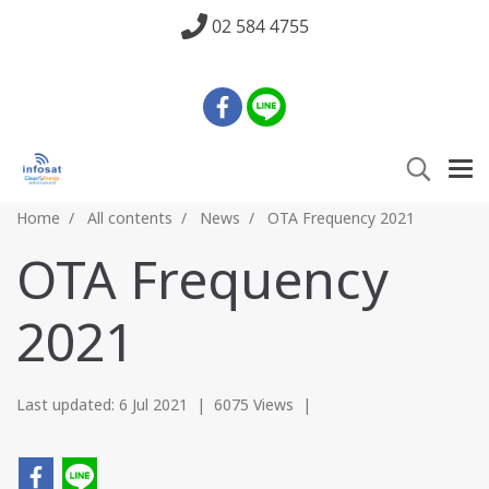
02 584 4755
Home
All contents
News
OTA Frequency 2021
OTA Frequency
2021
Last updated: 6 Jul 2021
|
6075 Views
|