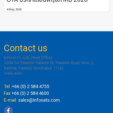
OTA ประจำเดือนพฤษภาคม 2026
4 May 2026
Contact us
Infosat Co.,Ltd. (Head Office)
32/58 Soi Tiwanon-Pakkred 38, Tiwanon Road, Moo. 5,
Banmai, Pakkred, Nonthaburi 11120
THAILAND
Tel
+66 (0) 2 584 4755
Fax
+66 (0) 2 584 4600
E-mail
sales@infosats.com