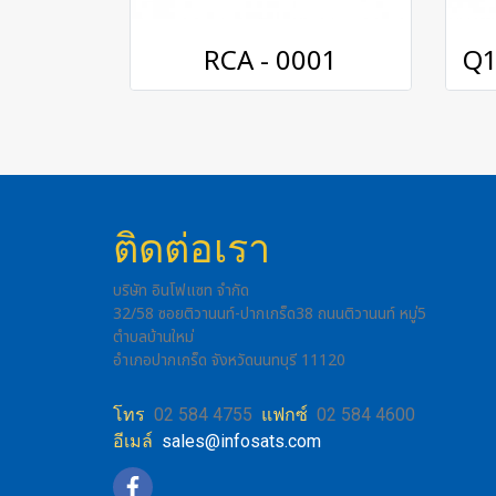
RCA - 0001
ติดต่อเรา
บริษัท อินโฟแซท จำกัด
32/58 ซอยติวานนท์-ปากเกร็ด38 ถนนติวานนท์ หมู่5
ตำบลบ้านใหม่
อำเภอปากเกร็ด จังหวัดนนทบุรี 11120
โทร
02 584 4755
แฟกซ์
02 584 4600
อีเมล์
sales@infosats.com