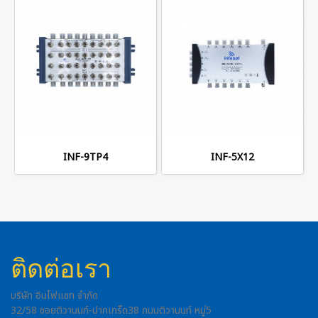
INF-9TP4
INF-5X12
ติดต่อเรา
บริษัท อินโฟแซท จำกัด
32/58 ซอยติวานนท์-ปากเกร็ด38 ถนนติวานนท์ หมู่5