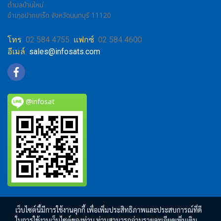
ตำบลบ้านใหม่
อำเภอปากเกร็ด จังหวัดนนทบุรี 11120
โทร
02 584 4755
แฟกซ์
02 584 4600
อีเมล์
sales@infosats.com
@infosat
เว็บไซต์นี้มีการใช้งานคุกกี้ เพื่อเพิ่มประสิทธิภาพและประสบการณ์ที่ดี
Copy right by Info Zynergy (Thai)
ในการใช้งานเว็บไซต์ของท่าน ท่านสามารถอ่านรายละเอียดเพิ่มเติม