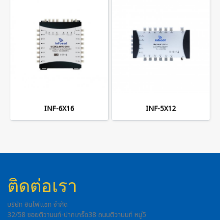
INF-6X16
INF-5X12
ติดต่อเรา
บริษัท อินโฟแซท จำกัด
32/58 ซอยติวานนท์-ปากเกร็ด38 ถนนติวานนท์ หมู่5