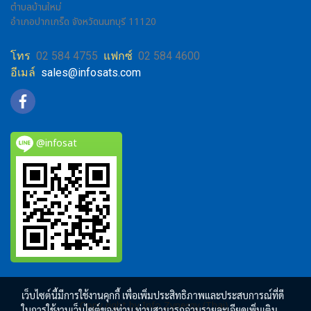
ตำบลบ้านใหม่
อำเภอปากเกร็ด จังหวัดนนทบุรี 11120
โทร
02 584 4755
แฟกซ์
02 584 4600
อีเมล์
sales@infosats.com
@infosat
เว็บไซต์นี้มีการใช้งานคุกกี้ เพื่อเพิ่มประสิทธิภาพและประสบการณ์ที่ดี
Copy right by Info Zynergy (Thai)
ในการใช้งานเว็บไซต์ของท่าน ท่านสามารถอ่านรายละเอียดเพิ่มเติม