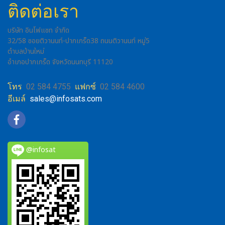
ติดต่อเรา
บริษัท อินโฟแซท จำกัด
32/58 ซอยติวานนท์-ปากเกร็ด38 ถนนติวานนท์ หมู่5
ตำบลบ้านใหม่
อำเภอปากเกร็ด จังหวัดนนทบุรี 11120
โทร
02 584 4755
แฟกซ์
02 584 4600
อีเมล์
sales@infosats.com
@infosat