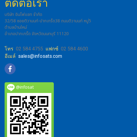
ติดต่อเรา
บริษัท อินโฟแซท จำกัด
32/58 ซอยติวานนท์-ปากเกร็ด38 ถนนติวานนท์ หมู่5
ตำบลบ้านใหม่
อำเภอปากเกร็ด จังหวัดนนทบุรี 11120
โทร
02 584 4755
แฟกซ์
02 584 4600
อีเมล์
sales@infosats.com
@infosat