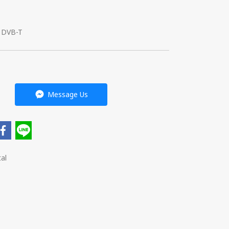
อ DVB-T
Message Us
al