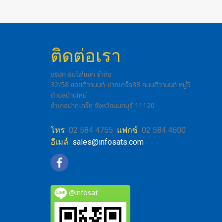
ติดต่อเรา
บริษัท อินโฟแซท จำกัด
32/58 ซอยติวานนท์-ปากเกร็ด38 ถนนติวานนท์ หมู่5
ตำบลบ้านใหม่
อำเภอปากเกร็ด จังหวัดนนทบุรี 11120
โทร
02 584 4755
แฟกซ์
02 584 4600
อีเมล์
sales@infosats.com
@infosat