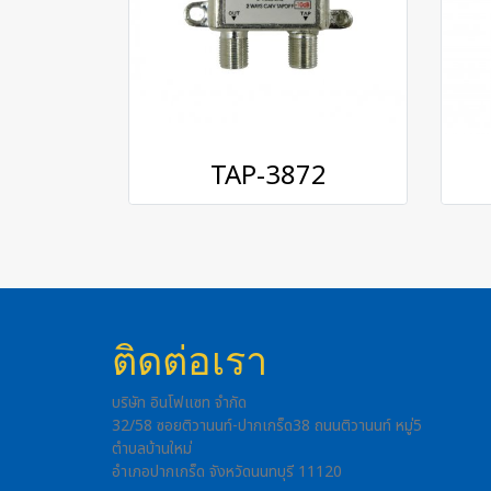
TAP-3872
ติดต่อเรา
บริษัท อินโฟแซท จำกัด
32/58 ซอยติวานนท์-ปากเกร็ด38 ถนนติวานนท์ หมู่5
ตำบลบ้านใหม่
อำเภอปากเกร็ด จังหวัดนนทบุรี 11120