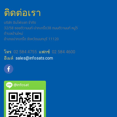
ติดต่อเรา
บริษัท อินโฟแซท จำกัด
32/58 ซอยติวานนท์-ปากเกร็ด38 ถนนติวานนท์ หมู่5
ตำบลบ้านใหม่
อำเภอปากเกร็ด จังหวัดนนทบุรี 11120
โทร
02 584 4755
แฟกซ์
02 584 4600
อีเมล์
sales@infosats.com
@infosat