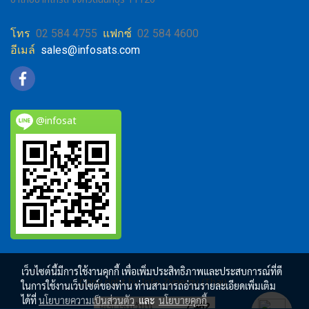
โทร
02 584 4755
แฟกซ์
02 584 4600
อีเมล์
sales@infosats.com
@infosat
เว็บไซต์นี้มีการใช้งานคุกกี้ เพื่อเพิ่มประสิทธิภาพและประสบการณ์ที่ดี
Copy right by Info Zynergy (Thai)
ในการใช้งานเว็บไซต์ของท่าน ท่านสามารถอ่านรายละเอียดเพิ่มเติม
ได้ที่
นโยบายความเป็นส่วนตัว
และ
นโยบายคุกกี้
ผู้เข้าชมวันนี้
7,462