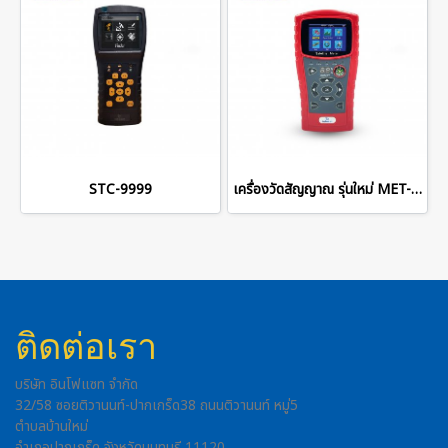
STC-9999
เครื่องวัดสัญญาณ รุ่นใหม่ MET-S750
ติดต่อเรา
บริษัท อินโฟแซท จำกัด
32/58 ซอยติวานนท์-ปากเกร็ด38 ถนนติวานนท์ หมู่5
ตำบลบ้านใหม่
อำเภอปากเกร็ด จังหวัดนนทบุรี 11120