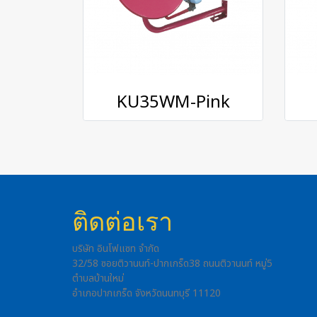
KU35WM-Pink
ติดต่อเรา
บริษัท อินโฟแซท จำกัด
32/58 ซอยติวานนท์-ปากเกร็ด38 ถนนติวานนท์ หมู่5
ตำบลบ้านใหม่
อำเภอปากเกร็ด จังหวัดนนทบุรี 11120