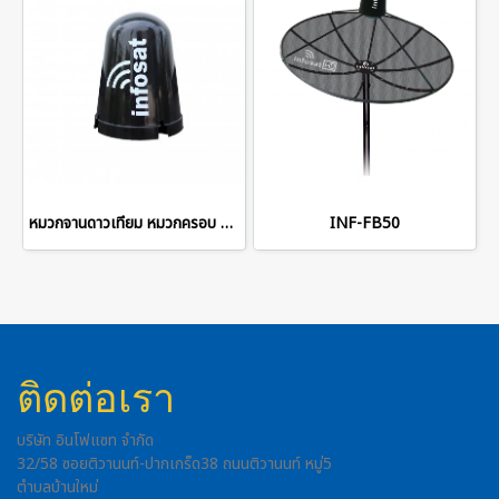
หมวกจานดาวเทียม หมวกครอบ LNB
INF-FB50
ติดต่อเรา
บริษัท อินโฟแซท จำกัด
32/58 ซอยติวานนท์-ปากเกร็ด38 ถนนติวานนท์ หมู่5
ตำบลบ้านใหม่