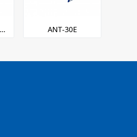
ine amplifier Infosat : LIN-03
ANT-30E