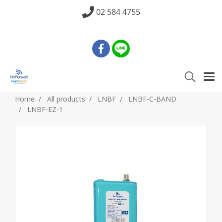
02 584 4755
Home
All products
LNBF
LNBF-C-BAND
LNBF-EZ-1