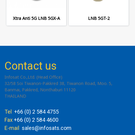
Xtra Anti 5G LNB 5GX-A
LNB 5GT-2
Contact us
Infosat Co.,Ltd. (Head Office)
32/58 Soi Tiwanon-Pakkred 38, Tiwanon Road, Moo. 5,
Banmai, Pakkred, Nonthaburi 11120
THAILAND
Tel
+66 (0) 2 584 4755
Fax
+66 (0) 2 584 4600
E-mail
sales@infosats.com