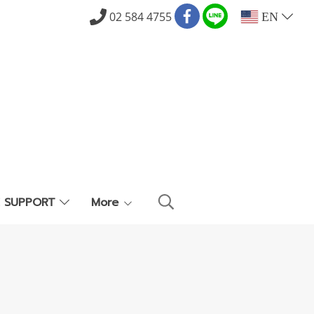
02 584 4755
EN
E SUPPORT
More