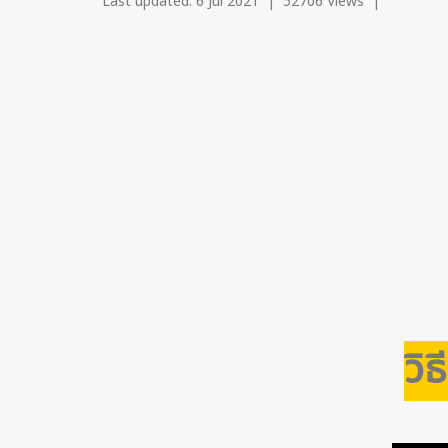
Last updated: 6 Jul 2021
|
52706 Views
|
วิธ