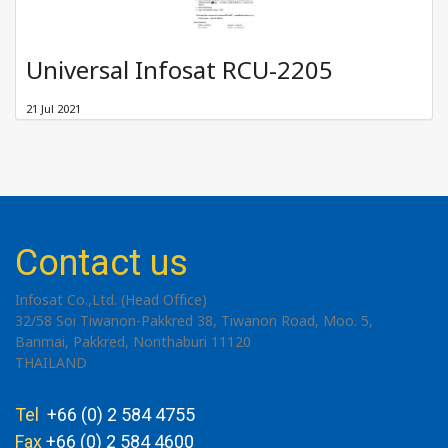
Universal Infosat RCU-2205
21 Jul 2021
Contact us
Infosat Co.,Ltd. (Head Office)
32/58 Soi Tiwanon-Pakkred 38, Tiwanon Road, Moo. 5,
Banmai, Pakkred, Nonthaburi 11120
THAILAND
Tel
+66 (0) 2 584 4755
Fax
+66 (0) 2 584 4600