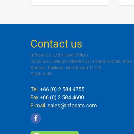
Contact us
Infosat Co.,Ltd. (Head Office)
32/58 Soi Tiwanon-Pakkred 38, Tiwanon Road, Moo. 
Banmai, Pakkred, Nonthaburi 11120
THAILAND
Tel
+66 (0) 2 584 4755
Fax
+66 (0) 2 584 4600
E-mail
sales@infosats.com