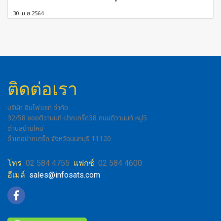
30 เม.ย 2564
ติดต่อเรา
บริษัท อินโฟแซท จำกัด
32/58 ซอยติวานนท์-ปากเกร็ด38 ถนนติวานนท์ หมู่5
ตำบลบ้านใหม่
อำเภอปากเกร็ด จังหวัดนนทบุรี 11120
โทร
02 584 4755
แฟกซ์
02 584 4600
อีเมล์
sales@infosats.com