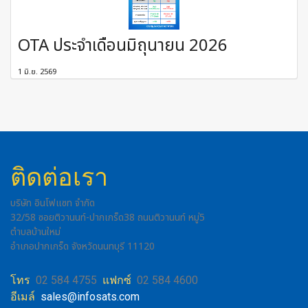
OTA ประจำเดือนมิถุนายน 2026
1 มิ.ย. 2569
ติดต่อเรา
บริษัท อินโฟแซท จำกัด
32/58 ซอยติวานนท์-ปากเกร็ด38 ถนนติวานนท์ หมู่5
ตำบลบ้านใหม่
อำเภอปากเกร็ด จังหวัดนนทบุรี 11120
โทร
02 584 4755
แฟกซ์
02 584 4600
อีเมล์
sales@infosats.com