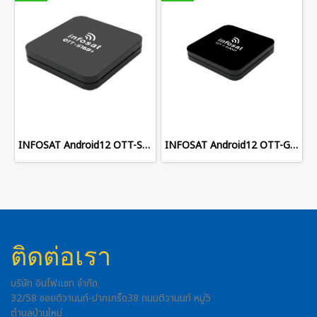
INFOSAT Android12 OTT-S168+
INFOSAT Android12 OTT-G168
ติดต่อเรา
บริษัท อินโฟแซท จำกัด
32/58 ซอยติวานนท์-ปากเกร็ด38 ถนนติวานนท์ หมู่5
ตำบลบ้านใหม่