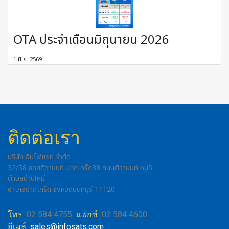
OTA ประจำเดือนมิถุนายน 2026
1 มิ.ย. 2569
ติดต่อเรา
บริษัท อินโฟแซท จำกัด
32/58 ซอยติวานนท์-ปากเกร็ด38 ถนนติวานนท์ หมู่5
ตำบลบ้านใหม่
อำเภอปากเกร็ด จังหวัดนนทบุรี 11120
โทร
02 584 4755
แฟกซ์
02 584 4600
อีเมล์
sales@infosats.com