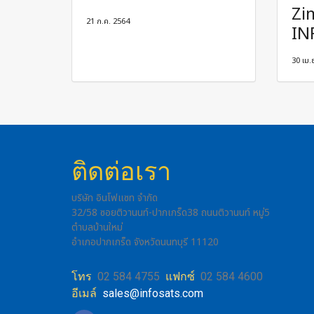
Zi
21 ก.ค. 2564
IN
30 เม.
ติดต่อเรา
บริษัท อินโฟแซท จำกัด
32/58 ซอยติวานนท์-ปากเกร็ด38 ถนนติวานนท์ หมู่5
ตำบลบ้านใหม่
อำเภอปากเกร็ด จังหวัดนนทบุรี 11120
โทร
02 584 4755
แฟกซ์
02 584 4600
อีเมล์
sales@infosats.com