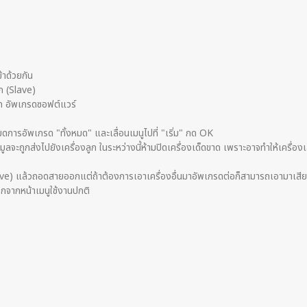
้าด้วยกัน
ูก (Slave)
ือก อัพเกรดซอฟต์แวร์
รอัพเกรด "ทั้งหมด" และเลื่อนเมนูไปที่ "เริ่ม" กด OK
 ข้อมูลจะถูกส่งไปยังเครื่องลูก ในระหว่างนี้ห้ามปิดเครื่องเด็ดขาด เพราะอาจทำให้เครื
 (Slave) แล้วถอดสายออกแต่ถ้าต้องการเอาเครื่องอื่นมาอัพเกรดต่อก็สามารถเอามาเสีย
อกจากหน้าเมนูใช้งานปกติ