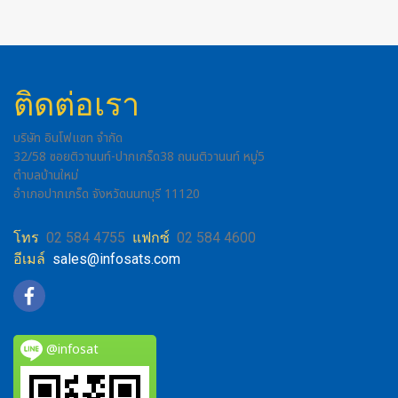
ติดต่อเรา
บริษัท อินโฟแซท จำกัด
32/58 ซอยติวานนท์-ปากเกร็ด38 ถนนติวานนท์ หมู่5
ตำบลบ้านใหม่
อำเภอปากเกร็ด จังหวัดนนทบุรี 11120
โทร
02 584 4755
แฟกซ์
02 584 4600
อีเมล์
sales@infosats.com
@infosat