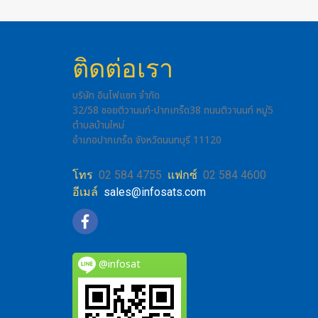
ติดต่อเรา
บริษัท อินโฟแซท จำกัด
32/58 ซอยติวานนท์-ปากเกร็ด38 ถนนติวานนท์ หมู่5
ตำบลบ้านใหม่
อำเภอปากเกร็ด จังหวัดนนทบุรี 11120
โทร
02 584 4755
แฟกซ์
02 584 4600
อีเมล์
sales@infosats.com
@infosat