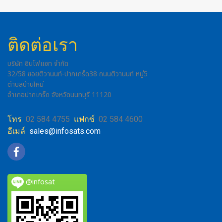
ติดต่อเรา
บริษัท อินโฟแซท จำกัด
32/58 ซอยติวานนท์-ปากเกร็ด38 ถนนติวานนท์ หมู่5
ตำบลบ้านใหม่
อำเภอปากเกร็ด จังหวัดนนทบุรี 11120
โทร
02 584 4755
แฟกซ์
02 584 4600
อีเมล์
sales@infosats.com
@infosat