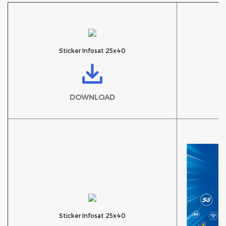
Sticker Infosat 25x40
St
DOWNLOAD
Sticker Infosat 25x40