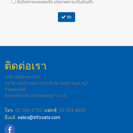
ฉันรับทราบและยอมรับ
นโยบายความเป็นส่วนตัว
ส่ง
ติดต่อเรา
บริษัท อินโฟแซท จำกัด
32/58 ซอยติวานนท์-ปากเกร็ด38 ถนนติวานนท์ หมู่5
ตำบลบ้านใหม่
อำเภอปากเกร็ด จังหวัดนนทบุรี 11120
โทร
02 584 4755
แฟกซ์
02 584 4600
อีเมล์
sales@infosats.com