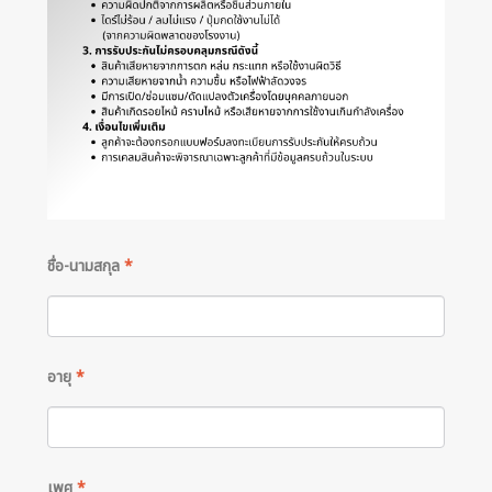
ชื่อ-นามสกุล
*
อายุ
*
เพศ
*